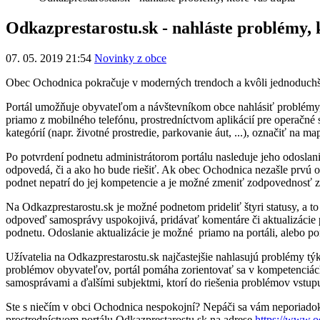
Odkazprestarostu.sk - nahláste problémy, k
07. 05. 2019 21:54
Novinky z obce
Obec Ochodnica pokračuje v moderných trendoch a kvôli jednoduchše
Portál umožňuje obyvateľom a návštevníkom obce nahlásiť problémy, 
priamo z mobilného telefónu, prostredníctvom aplikácií pre operačné
kategórií (napr. životné prostredie, parkovanie áut, ...), označiť na 
Po potvrdení podnetu administrátorom portálu nasleduje jeho odoslan
odpovedá, či a ako ho bude riešiť. Ak obec Ochodnica nezašle prvú o
podnet nepatrí do jej kompetencie a je možné zmeniť zodpovednosť za 
Na Odkazprestarostu.sk je možné podnetom prideliť štyri statusy, a t
odpoveď samosprávy uspokojivá, pridávať komentáre či aktualizácie po
podnetu. Odoslanie aktualizácie je možné priamo na portáli, alebo p
Užívatelia na Odkazprestarostu.sk najčastejšie nahlasujú problémy týk
problémov obyvateľov, portál pomáha zorientovať sa v kompetenciá
samosprávami a ďalšími subjektmi, ktorí do riešenia problémov vstup
Ste s niečím v obci Ochodnica nespokojní? Nepáči sa vám neporiadok
prostredníctvom portálu Odkazprestarostu.sk na adrese
https://www.o