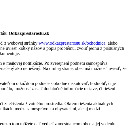
rtálu
Odkazprestarostu.sk
buď z webovej stránky
www.odkazprestarostu.sk/ochodnica
, alebo
bné uviesť krátky názov a popis problému, zvoliť jednu z príslušných
dokumentuje.
m e-mailovej notifikácie. Po zverejnení podnetu samospráva
označený ako neriešený. Na druhej strane, obec má možnosť uviesť, že
byvateľom o každom podnete slobodne diskutovať, hodnotiť, či je
ortálu, možnosť zaslať dodatočné informácie o stave, či riešení
či znečistenia životného prostredia. Okrem riešenia aktuálnych
ikáciu medzi samosprávou a obyvateľmi, ale aj medzi
teraz o tom môžete dať vedieť zamestnancom obce a jej vedeniu