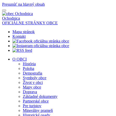
Presunúť na hlavný obsah
Ochodnica
OFICIÁLNE STRÁNKY OBCE
Mapa stránok
Kontakt
O OBCI
História
Poloha
Demografia
Symboly obce
Život v obci
Mapy obce
Doprava
Základné dokumenty
Partnerské obce
Pre turistov
Minerálny prameň
Historické osady