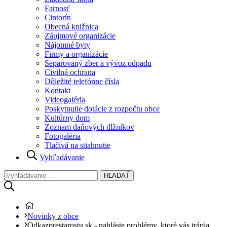
Farnosť
Cintorín
Obecná knižnica
Záujmové organizácie
Nájomné byty
Firmy a organizácie
Separovaný zber a vývoz odpadu
Civilná ochrana
Dôležité telefónne čísla
Kontakt
Videogaléria
Poskytnutie dotácie z rozpočtu obce
Kultúrny dom
Zoznam daňových dlžníkov
Fotogaléria
Tlačivá na stiahnutie
Vyhľadávanie
HĽADAŤ
Novinky z obce
Odkazprestarostu.sk - nahláste problémy, ktoré vás trápia