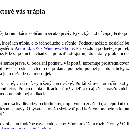
toré vás trápia
j komunikácii s občanmi sa ako prvá z kysuckých obcí zapojila do po
ktoré ich trápia, a to jednoducho a rýchlo. Podnety môžete posielať 
 systémy
Android
,
iOS
a
Windows Phone
. Pri každom podnete je potre
mape, kde sa podnet nachádza a priložiť fotografiu, ktorá daný problém 
ie samospráve. O odoslaní podnetu vás portál informuje prostredníctvo
dpoveď do štrnástich dní od pridania podnetu, podnet je automaticky 
jeho riešenie na iný subjekt.
o zaslaný, v riešení, vyriešený a neriešený. Portál zároveň umožňuje o
dnetov. Pomocou aktualizácie má užívateľ, ako aj všetci návštevníci p
omocou mobilnej aplikácie.
ajúce sa kvality ciest a chodníkov, dopravného značenia, a neporiadku 
ch samosprávy. Obyvatelia môžu sledovať pod každým podnetom komun
ujú.
 v obci, nefunkčné osvetlenie, alebo Vám prekážajú rozbité cesty? Od
dkazprestarostu.sk/ochodnica