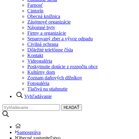
Farnosť
Cintorín
Obecná knižnica
Záujmové organizácie
Nájomné byty
Firmy a organizácie
Separovaný zber a vývoz odpadu
Civilná ochrana
Dôležité telefónne čísla
Kontakt
Videogaléria
Poskytnutie dotácie z rozpočtu obce
Kultúrny dom
Zoznam daňových dlžníkov
Fotogaléria
Tlačivá na stiahnutie
Vyhľadávanie
HĽADAŤ
Samospráva
Obecné zastupiteľstvo