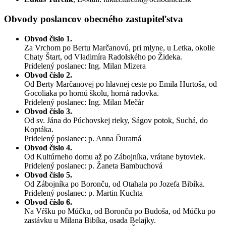
Obvody poslancov obecného zastupiteľstva
Obvod číslo 1.
Za Vrchom po Bertu Marčanovú, pri mlyne, u Letka, okolie
Chaty Štart, od Vladimíra Radolského po Žideka.
Pridelený poslanec: Ing. Milan Mizera
Obvod číslo 2.
Od Berty Marčanovej po hlavnej ceste po Emila Hurtoša, od
Gocoliaka po hornú školu, horná radovka.
Pridelený poslanec: Ing. Milan Mečár
Obvod číslo 3.
Od sv. Jána do Púchovskej rieky, Ságov potok, Suchá, do
Koptáka.
Pridelený poslanec: p. Anna Ďuratná
Obvod číslo 4.
Od Kultúrneho domu až po Zábojníka, vrátane bytoviek.
Pridelený poslanec: p. Žaneta Bambuchová
Obvod číslo 5.
Od Zábojníka po Boronču, od Otahala po Jozefa Bibíka.
Pridelený poslanec: p. Martin Kuchta
Obvod číslo 6.
Na Vŕšku po Múčku, od Boronču po Budoša, od Múčku po
zastávku u Milana Bibíka, osada Belajky.