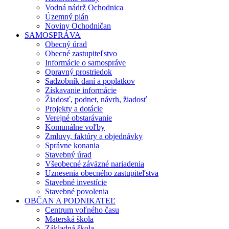
Vodná nádrž Ochodnica
Územný plán
Noviny Ochodničan
SAMOSPRÁVA
Obecný úrad
Obecné zastupiteľstvo
Informácie o samospráve
Opravný prostriedok
Sadzobník daní a poplatkov
Získavanie informácie
Žiadosť, podnet, návrh, žiadosť
Projekty a dotácie
Verejné obstarávanie
Komunálne voľby
Zmluvy, faktúry a objednávky
Správne konania
Stavebný úrad
Všeobecné záväzné nariadenia
Uznesenia obecného zastupiteľstva
Stavebné investície
Stavebné povolenia
OBČAN A PODNIKATEĽ
Centrum voľného času
Materská škola
Základná škola