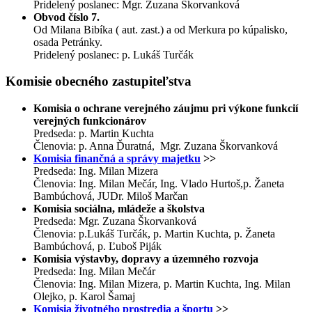
Pridelený poslanec: Mgr. Zuzana Škorvanková
Obvod číslo 7.
Od Milana Bibíka ( aut. zast.) a od Merkura po kúpalisko,
osada Petránky.
Pridelený poslanec: p. Lukáš Turčák
Komisie obecného zastupiteľstva
Komisia o ochrane verejného záujmu pri výkone funkcií
verejných funkcionárov
Predseda: p. Martin Kuchta
Členovia: p. Anna Ďuratná, Mgr. Zuzana Škorvanková
Komisia finančná a správy majetku
>>
Predseda: Ing. Milan Mizera
Členovia: Ing. Milan Mečár, Ing. Vlado Hurtoš,p. Žaneta
Bambúchová, JUDr. Miloš Marčan
Komisia sociálna, mládeže a školstva
Predseda: Mgr. Zuzana Škorvanková
Členovia: p.Lukáš Turčák, p. Martin Kuchta, p. Žaneta
Bambúchová, p. Ľuboš Piják
Komisia výstavby, dopravy a územného rozvoja
Predseda: Ing. Milan Mečár
Členovia: Ing. Milan Mizera, p. Martin Kuchta, Ing. Milan
Olejko, p. Karol Šamaj
Komisia životného prostredia a športu
>>