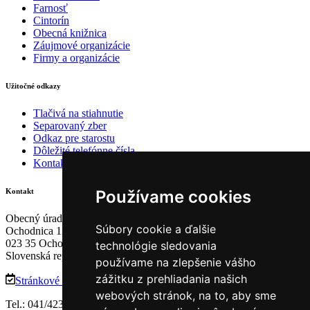
Farnosť
Cintorín
Obecná knižnica
Záujmové organizácie
Firmy a organizácie
Užitočné odkazy
Tlačivá na stiahnutie
Separovaný zber
Odkaz pre starostu
Dôležité telefónne čísla
Kontakty
Používame cookies
Kontakt
Obecný úrad Ochodnica
Súbory cookie a ďalšie
Ochodnica 121
023 35 Ochodnica
technológie sledovania
Slovenská republika
používame na zlepšenie vášho
zážitku z prehliadania našich
Stránkové dni
webových stránok, na to, aby sme
Tel.: 041/4233121, 0902 748 575