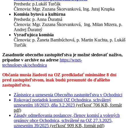
Predseda: p.Lukáš Turčák
Členovia: Mgr. Zuzana Škorvanková, Ing. Juraj Krupka
Komisia bytová a kultúrna
Predseda: p. Anna Ďuratná
Členovia: Mgr. Zuzana Škorvanková, Ing. Milan Mizera, p.
Andrej Ďuratný
Vyraďujúca komisia
Členovia: p. Žaneta Bambúchová, p. Martin Kuchta, p. Lukáš
Turčák
Zasadnutie obecného zastupiteľstva je možné sledovať naživo,
prípadne v archíve na adrese
https://wnet-
technology.sk/ochodnica
Občania musia žiadosti na OZ predkladať minimálne 8 dní
pred zastupiteľstvom, inak budú presunuté do ďalšieho
zastupiteľstva.
Zápisnice a uznesenia Obecného zastupiteľstva v Ochodnici
Rokovací poriadok komisii OZ Ochodnica, schválený
uznesením 18/2023, dňa 3.2.2023
(veľkosť 706 KB, formát
pdf)
Zásady odmeňovania poslancov, členov komisí a volených
orgánov obce Ochodnica, schválené na OZ 27.3.2025,
uznesením 39/2025
(veľkosť 909 KB, formát pdf)