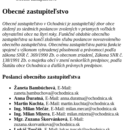
Obecné zastupiteľstvo
Obecné zastupiteľstvo v Ochodnici je zastupiteľský zbor obce
zložený zo siedmich poslancov zvolených v priamych voľbách
obyvateľmi obce na štyri roky. Funkčné obdobie obecného
zastupiteľstva sa končí zložením sľubu poslancov novozvoleného
obecného zastupiteľstva. Obecnému zastupiteľstvu patria funkcie
spojené s výkonom vyhradenej pôsobnosti a právomoci podľa
zákona SNR č. 369/1990 Zb. o obecnom zriadení, Zákona SNR č.
138/1991 Zb. o majetku obcí v znení neskorších predpisov, podľa
Štatútu obce Ochodnica a ďalších právnych predpisov.
Poslanci obecného zastupiteľstva
Žaneta Bambúchová
, E-Mail:
zaneta.bambuchova@ochodnica.sk
Anna Ďuratná
, E-Mail: anna.duratna@ochodnica.sk
Martin Kuchta
, E-Mail: martin.kuchta@ochodnica.sk
Ing. Milan Mečár
, E-Mail: milan.mecar@ochodnica.sk
Ing. Milan Mizera
, E-Mail: milan.mizera@ochodnica.sk
Mgr. Zuzana Škorvánková
, E-Mail:
zuzana.skorvankova@ochodnica.sk
Lukáš Turčák
, E-Mail: lukas.turcak@ochodnica.sk