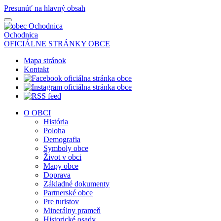
Presunúť na hlavný obsah
Ochodnica
OFICIÁLNE STRÁNKY OBCE
Mapa stránok
Kontakt
O OBCI
História
Poloha
Demografia
Symboly obce
Život v obci
Mapy obce
Doprava
Základné dokumenty
Partnerské obce
Pre turistov
Minerálny prameň
Historické osady