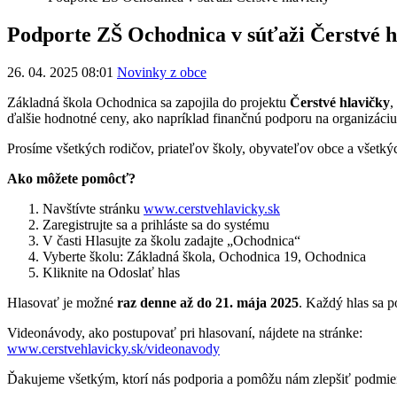
Podporte ZŠ Ochodnica v súťaži Čerstvé h
26. 04. 2025 08:01
Novinky z obce
Základná škola Ochodnica sa zapojila do projektu
Čerstvé hlavičky
,
ďalšie hodnotné ceny, ako napríklad finančnú podporu na organizáciu
Prosíme všetkých rodičov, priateľov školy, obyvateľov obce a všetk
Ako môžete pomôcť?
Navštívte stránku
www.cerstvehlavicky.sk
Zaregistrujte sa a prihláste sa do systému
V časti Hlasujte za školu zadajte „Ochodnica“
Vyberte školu: Základná škola, Ochodnica 19, Ochodnica
Kliknite na Odoslať hlas
Hlasovať je možné
raz denne až do 21. mája 2025
. Každý hlas sa po
Videonávody, ako postupovať pri hlasovaní, nájdete na stránke:
www.cerstvehlavicky.sk/videonavody
Ďakujeme všetkým, ktorí nás podporia a pomôžu nám zlepšiť podmienk