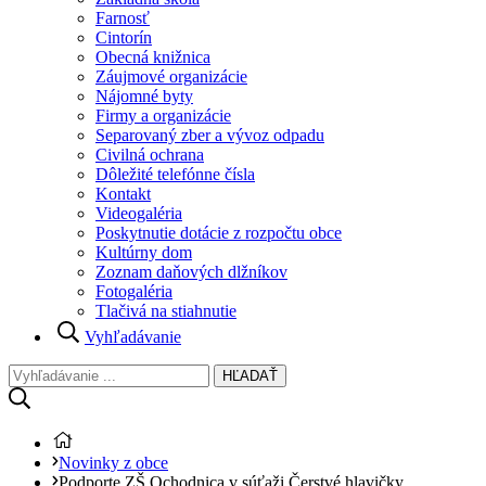
Farnosť
Cintorín
Obecná knižnica
Záujmové organizácie
Nájomné byty
Firmy a organizácie
Separovaný zber a vývoz odpadu
Civilná ochrana
Dôležité telefónne čísla
Kontakt
Videogaléria
Poskytnutie dotácie z rozpočtu obce
Kultúrny dom
Zoznam daňových dlžníkov
Fotogaléria
Tlačivá na stiahnutie
Vyhľadávanie
HĽADAŤ
Novinky z obce
Podporte ZŠ Ochodnica v súťaži Čerstvé hlavičky