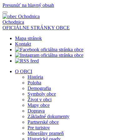
Presunúť na hlavný obsah
Ochodnica
OFICIÁLNE STRÁNKY OBCE
Mapa stránok
Kontakt
O OBCI
História
Poloha
Demografia
Symboly obce
Život v obci
Mapy obce
Doprava
Základné dokumenty
Partnerské obce
Pre turistov
Minerálny prameň
Historické osady