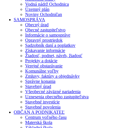
Vodná nádrž Ochodnica
Územný plán
Noviny Ochodničan
SAMOSPRÁVA
Obecný úrad
Obecné zastupiteľstvo
Informácie o samospráve
Opravný prostriedok
Sadzobník daní a poplatkov
Získavanie informácie
Žiadosť, podnet, návrh, žiadosť
Projekty a dotácie
Verejné obstarávanie
Komunálne voľby
Zmluvy, faktúry a objednávky
Správne konania
Stavebný úrad
Všeobecné záväzné nariadenia
Uznesenia obecného zastupiteľstva
Stavebné investície
Stavebné povolenia
OBČAN A PODNIKATEĽ
Centrum voľného času
Materská škola
Základná škola