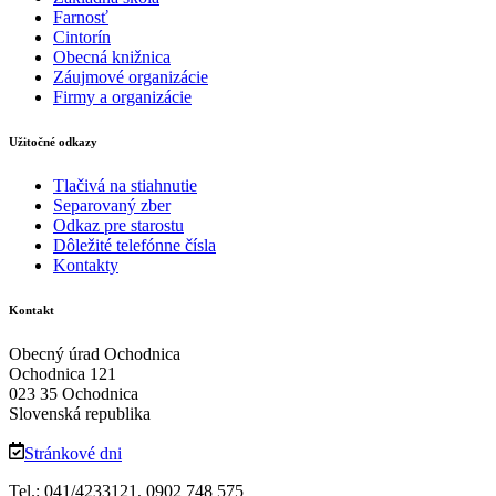
Farnosť
Cintorín
Obecná knižnica
Záujmové organizácie
Firmy a organizácie
Užitočné odkazy
Tlačivá na stiahnutie
Separovaný zber
Odkaz pre starostu
Dôležité telefónne čísla
Kontakty
Kontakt
Obecný úrad Ochodnica
Ochodnica 121
023 35 Ochodnica
Slovenská republika
Stránkové dni
Tel.: 041/4233121, 0902 748 575