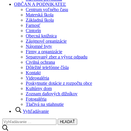
OBČAN A PODNIKATEĽ
Centrum voľného času
Materská škola
Základná škola
Farnosť
Cintorín
Obecná knižnica
Záujmové organizácie
Nájomné byty
Firmy a organizácie
Separovaný zber a vývoz odpadu
Civilná ochrana
Dôležité telefónne čísla
Kontakt
Videogaléria
Poskytnutie dotácie z rozpočtu obce
Kultúrny dom
Zoznam daňových dlžníkov
Fotogaléria
Tlačivá na stiahnutie
Vyhľadávanie
HĽADAŤ