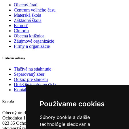
Obecný úrad
Centrum voľného času
Materská škola
Základná škola
Farnosť
Cintorín
Obecná knižnica
Záujmové organizácie
Firmy a organizácie
Užitočné odkazy
Tlačivá na stiahnutie
Separovaný zber
Odkaz pre starostu
Dôležité telefónne čísla
Kontakty
Používame cookies
Kontakt
Obecný úrad Ochodnica
Súbory cookie a ďalšie
Ochodnica 121
023 35 Ochodnica
technológie sledovania
Slovenská republika