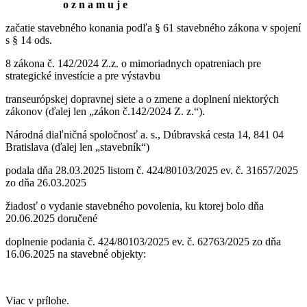
o z n a m u j e
začatie stavebného konania podľa § 61 stavebného zákona v spojení
s § 14 ods.
8 zákona č. 142/2024 Z.z. o mimoriadnych opatreniach pre
strategické investície a pre výstavbu
transeurópskej dopravnej siete a o zmene a doplnení niektorých
zákonov (ďalej len „zákon č.142/2024 Z. z.“).
Národná diaľničná spoločnosť a. s., Dúbravská cesta 14, 841 04
Bratislava (ďalej len „stavebník“)
podala dňa 28.03.2025 listom č. 424/80103/2025 ev. č. 31657/2025
zo dňa 26.03.2025
žiadosť o vydanie stavebného povolenia, ku ktorej bolo dňa
20.06.2025 doručené
doplnenie podania č. 424/80103/2025 ev. č. 62763/2025 zo dňa
16.06.2025 na stavebné objekty:
Viac v prílohe.