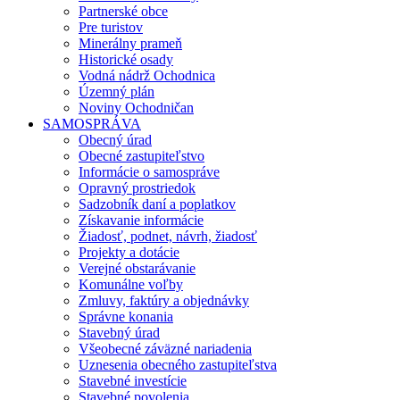
Partnerské obce
Pre turistov
Minerálny prameň
Historické osady
Vodná nádrž Ochodnica
Územný plán
Noviny Ochodničan
SAMOSPRÁVA
Obecný úrad
Obecné zastupiteľstvo
Informácie o samospráve
Opravný prostriedok
Sadzobník daní a poplatkov
Získavanie informácie
Žiadosť, podnet, návrh, žiadosť
Projekty a dotácie
Verejné obstarávanie
Komunálne voľby
Zmluvy, faktúry a objednávky
Správne konania
Stavebný úrad
Všeobecné záväzné nariadenia
Uznesenia obecného zastupiteľstva
Stavebné investície
Stavebné povolenia