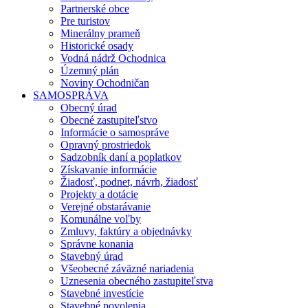
Partnerské obce
Pre turistov
Minerálny prameň
Historické osady
Vodná nádrž Ochodnica
Územný plán
Noviny Ochodničan
SAMOSPRÁVA
Obecný úrad
Obecné zastupiteľstvo
Informácie o samospráve
Opravný prostriedok
Sadzobník daní a poplatkov
Získavanie informácie
Žiadosť, podnet, návrh, žiadosť
Projekty a dotácie
Verejné obstarávanie
Komunálne voľby
Zmluvy, faktúry a objednávky
Správne konania
Stavebný úrad
Všeobecné záväzné nariadenia
Uznesenia obecného zastupiteľstva
Stavebné investície
Stavebné povolenia