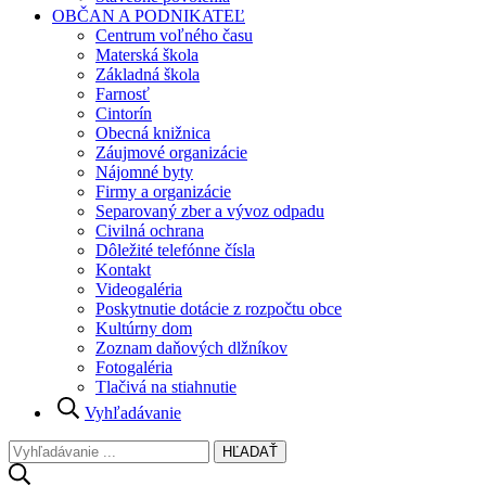
OBČAN A PODNIKATEĽ
Centrum voľného času
Materská škola
Základná škola
Farnosť
Cintorín
Obecná knižnica
Záujmové organizácie
Nájomné byty
Firmy a organizácie
Separovaný zber a vývoz odpadu
Civilná ochrana
Dôležité telefónne čísla
Kontakt
Videogaléria
Poskytnutie dotácie z rozpočtu obce
Kultúrny dom
Zoznam daňových dlžníkov
Fotogaléria
Tlačivá na stiahnutie
Vyhľadávanie
HĽADAŤ