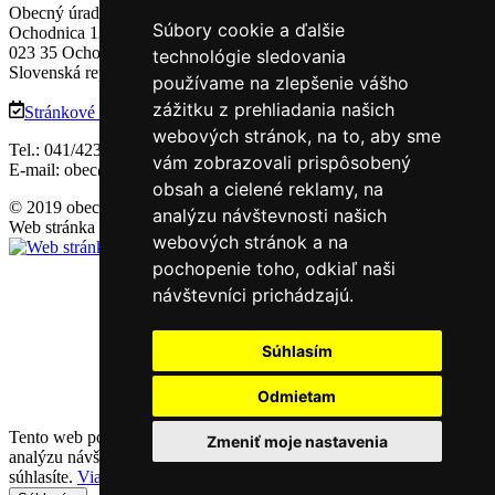
Obecný úrad Ochodnica
Súbory cookie a ďalšie
Ochodnica 121
023 35 Ochodnica
technológie sledovania
Slovenská republika
používame na zlepšenie vášho
zážitku z prehliadania našich
Stránkové dni
webových stránok, na to, aby sme
Tel.: 041/4233121, 0902 748 575
vám zobrazovali prispôsobený
E-mail: obec@ochodnica.sk
obsah a cielené reklamy, na
© 2019 obec Ochodnica. Všetky práva vyhradené.
analýzu návštevnosti našich
Web stránka od
webových stránok a na
pochopenie toho, odkiaľ naši
návštevníci prichádzajú.
Súhlasím
Odmietam
Tento web používa na poskytovanie služieb, personalizáciu reklám a
Zmeniť moje nastavenia
analýzu návštevnosti súbory cookie. Používaním tohto webu s tým
súhlasíte.
Viac informácií